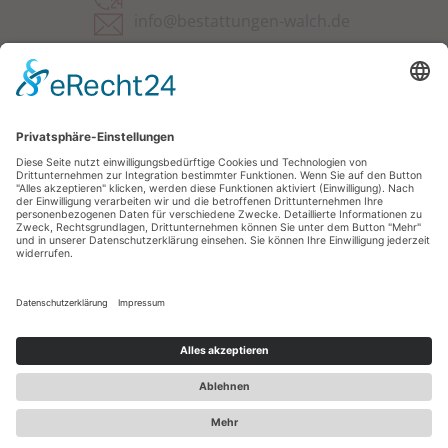
info@bestattungen-walch.de
Saarpfalz-Park 216
66450 Bexbach
Impressum
Datenschutz